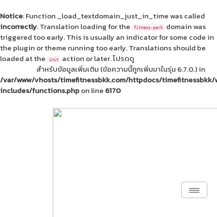
Notice
: Function _load_textdomain_just_in_time was called
incorrectly
. Translation loading for the
domain was
fitness-park
triggered too early. This is usually an indicator for some code in
the plugin or theme running too early. Translations should be
loaded at the
action or later. โปรดดู
การแก้ข้อผิดพลาดใน
init
WordPress
สำหรับข้อมูลเพิ่มเติม (ข้อความนี้ถูกเพิ่มมาในรุ่น 6.7.0.) in
/var/www/vhosts/timefitnessbkk.com/httpdocs/timefitnessbkk
includes/functions.php
on line
6170
Toggl
Naviga