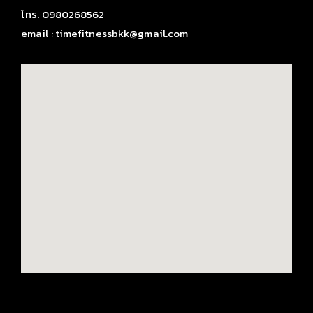
โทร. 0980268562
email : timefitnessbkk@gmail.com