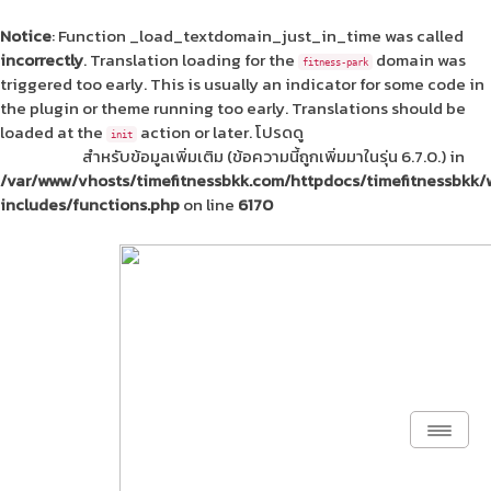
Notice
: Function _load_textdomain_just_in_time was called
incorrectly
. Translation loading for the
domain was
fitness-park
triggered too early. This is usually an indicator for some code in
the plugin or theme running too early. Translations should be
loaded at the
action or later. โปรดดู
การแก้ข้อผิดพลาดใน
init
WordPress
สำหรับข้อมูลเพิ่มเติม (ข้อความนี้ถูกเพิ่มมาในรุ่น 6.7.0.) in
/var/www/vhosts/timefitnessbkk.com/httpdocs/timefitnessbkk
includes/functions.php
on line
6170
Toggl
Naviga